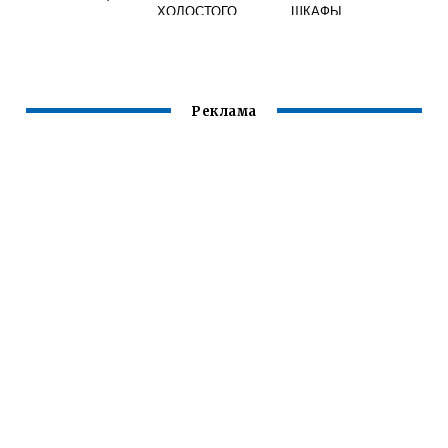
ХОЛОСТОГО
ШКАФЫ
ХОДА
КОМПЛЕКТНЫХ
СВАРОЧНОГО
УСТРОЙСТВ И
ТРАНСФОРМАТОР
КОРПУСА
А
СВАРОЧНОГО
ОБОРУДОВАНИЯ
Реклама
МАШИН
ИМЕЮЩИЕ