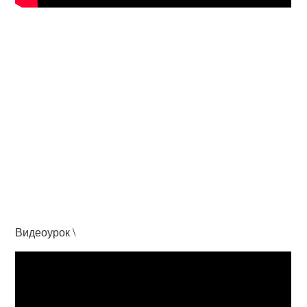
Видеоурок \