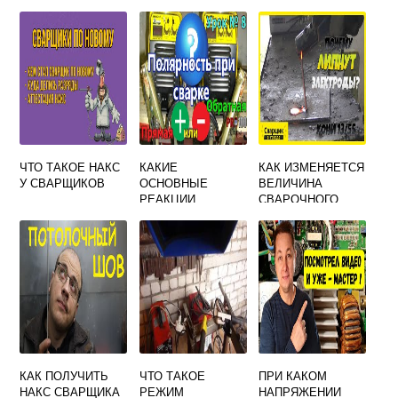
АППАРАТОМ НА
ЭЛЕКТРОДАХ
220 ВОЛЬТ
ЧТО ТАКОЕ НАКС
КАКИЕ
КАК ИЗМЕНЯЕТСЯ
У СВАРЩИКОВ
ОСНОВНЫЕ
ВЕЛИЧИНА
РЕАКЦИИ
СВАРОЧНОГО
ДИССОЦИАЦИИ
ТОКА ПРИ
ПРОИСХОДЯТ
УВЕЛИЧЕНИИ
ПРИ СВАРКЕ
ДЛИНЫ ДУГИ
КАК ПОЛУЧИТЬ
ЧТО ТАКОЕ
ПРИ КАКОМ
НАКС СВАРЩИКА
РЕЖИМ
НАПРЯЖЕНИИ