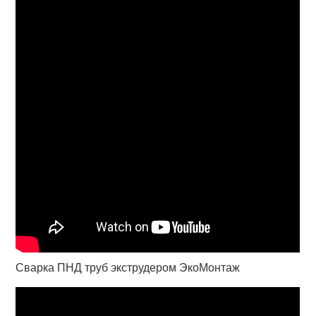
Сварка ПНД труб экструдером ЭкоМонтаж