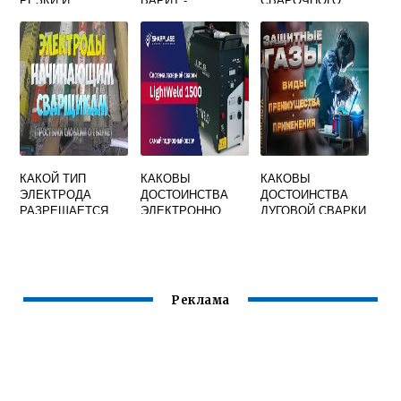
НАГРЕВАНИЯ
ПРИЧИНЫ
ТОКА ПРИ
ПОЛОМОК И
РУЧНОЙ ДУГОВОЙ
РЕМОНТ
СВАРКИ
ПРОТЯЖЕННЫМИ
ШВАМИ В УЗЛАХ
КАКОЙ ТИП
КАКОВЫ
КАКОВЫ
ЭЛЕКТРОДА
ДОСТОИНСТВА
ДОСТОИНСТВА
РАЗРЕШАЕТСЯ
ЭЛЕКТРОННО
ДУГОВОЙ СВАРКИ
ПРИМЕНЯТЬ ПРИ
ЛУЧЕВОЙ И
В ЗАЩИТНЫХ
ЗАВАРКЕ
ЛАЗЕРНОЙ
ГАЗАХ
ТРЕЩИНЫ
СВАРКИ
ПЛАВЯЩИМСЯ
РУЧНОЙ ДУГОВОЙ
ЭЛЕКТРОДОМ
СВАРКОЙ
Реклама