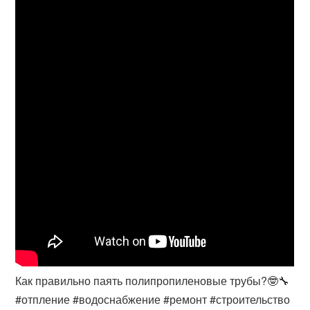
Как правильно паять полипропиленовые трубы?🤓🔧
#отпление #водоснабжение #ремонт #строительство