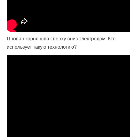
Провар корня шва сверху вниз электродом. Кто
использует такую технологию?