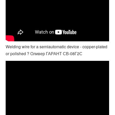
Welding wire for a semiautomatic device - copper-plated
or polished ? Оливер ГАРАНТ СВ-08Г2С