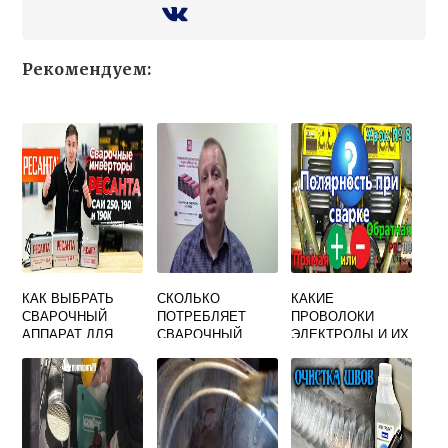
Рекомендуем:
КАК ВЫБРАТЬ
СКОЛЬКО
КАКИЕ
СВАРОЧНЫЙ
ПОТРЕБЛЯЕТ
ПРОВОЛОКИ
АППАРАТ ДЛЯ
СВАРОЧНЫЙ
ЭЛЕКТРОДЫ И ИХ
ДОМА НА 220
АППАРАТ
ПОКРЫТИЯ
ВОЛЬТ
РЕСАНТА 220
ПРИМЕНЯЮТ ДЛЯ
ИНВЕРТОРНЫЙ
КИЛОВАТТ
РУЧНОЙ
РЕСАНТА
ЭЛЕКТРОДУГОВО
Й СВАРКИ