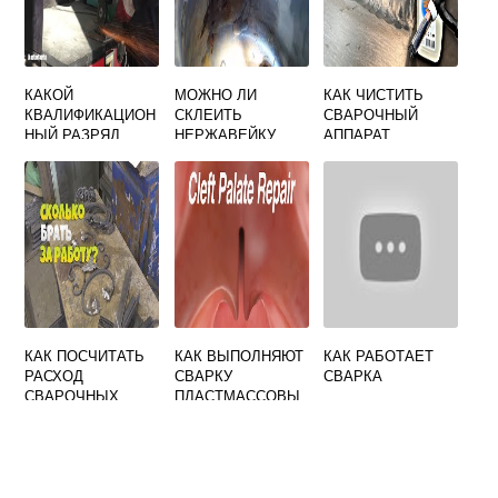
КАКОЙ
МОЖНО ЛИ
КАК ЧИСТИТЬ
КВАЛИФИКАЦИОН
СКЛЕИТЬ
СВАРОЧНЫЙ
НЫЙ РАЗРЯД
НЕРЖАВЕЙКУ
АППАРАТ
ДОЛЖЕН ИМЕТЬ
ХОЛОДНОЙ
СВАРЩИК В
СВАРКОЙ
СЛУЧАЕ
САМОСТОЯТЕЛЬН
ОЙ ПОДАЧИ
ЗАЯВКИ
АТТЕСТАЦИЮ
КАК ПОСЧИТАТЬ
КАК ВЫПОЛНЯЮТ
КАК РАБОТАЕТ
РАСХОД
СВАРКУ
СВАРКА
СВАРОЧНЫХ
ПЛАСТМАССОВЫ
МАТЕРИАЛОВ
Х ОБОЛОЧЕК
КАБЕЛЕЙ