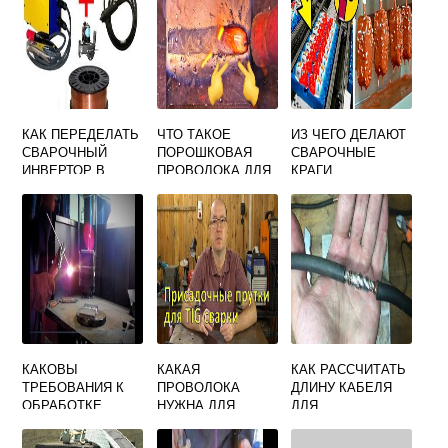
КАК ПЕРЕДЕЛАТЬ
ЧТО ТАКОЕ
ИЗ ЧЕГО ДЕЛАЮТ
СВАРОЧНЫЙ
ПОРОШКОВАЯ
СВАРОЧНЫЕ
ИНВЕРТОР В
ПРОВОЛОКА ДЛЯ
КРАГИ
ПОЛУАВТОМАТ
СВАРКИ
КАКОВЫ
КАКАЯ
КАК РАССЧИТАТЬ
ТРЕБОВАНИЯ К
ПРОВОЛОКА
ДЛИНУ КАБЕЛЯ
ОБРАБОТКЕ
НУЖНА ДЛЯ
ДЛЯ
КРОМОК
СВАРКИ
СВАРОЧНОГО
ДЕТАЛЕЙ ПОСЛЕ
АРГОНОМ
АППАРАТА