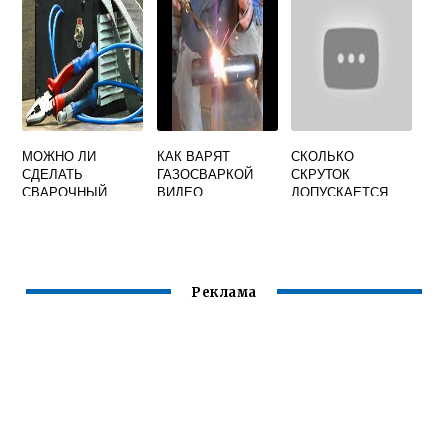
ДУГОВОЙ РЕЗКИ
ПЕРЕД СВАРКОЙ
ВОЗДУШНОЙ
КИСЛОРОДНОЙ
МОЖНО ЛИ
КАК ВАРЯТ
СКОЛЬКО
СДЕЛАТЬ
ГАЗОСВАРКОЙ
СКРУТОК
СВАРОЧНЫЙ
ВИДЕО
ДОПУСКАЕТСЯ
АППАРАТ ИЗ
ПРИМЕНЯТЬ НА
МИКРОВОЛНОВКИ
СВАРОЧНОМ
КАБЕЛЕ
Реклама