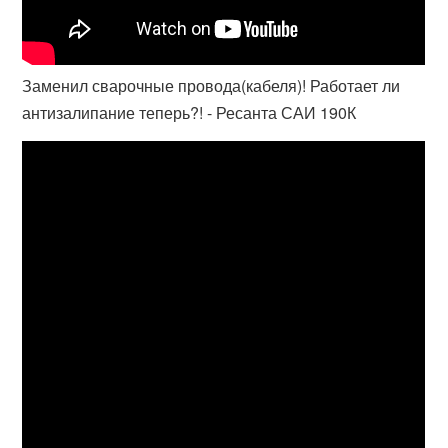
Заменил сварочные провода(кабеля)! Работает ли
антизалипание теперь?! - Ресанта САИ 190К