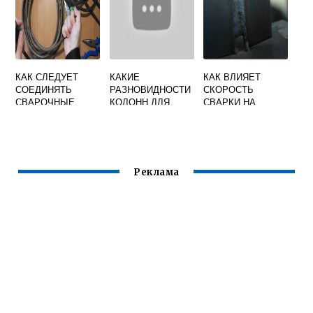
ЭЛЕКТРОСВАРОЧ
НЫХ УСТАНОВОК
КАК СЛЕДУЕТ
КАКИЕ
КАК ВЛИЯЕТ
СОЕДИНЯТЬ
РАЗНОВИДНОСТИ
СКОРОСТЬ
СВАРОЧНЫЕ
КОЛОНН ДЛЯ
СВАРКИ НА
ПРОВОДА ПРИ
ПЕРЕМЕЩЕНИЯ
КАЧЕСТВО ШВА
ПРОВЕДЕНИИ
СВАРОЧНЫХ
ЭЛЕКТРОСВАРОЧ
АППАРАТОВ ВЫ
НЫХ РАБОТ
ЗНАЕТЕ
Реклама