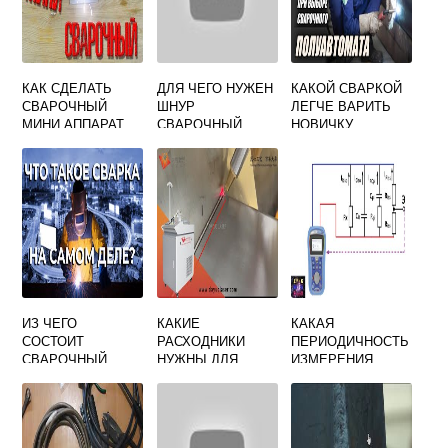
КАК СДЕЛАТЬ
ДЛЯ ЧЕГО НУЖЕН
КАКОЙ СВАРКОЙ
СВАРОЧНЫЙ
ШНУР
ЛЕГЧЕ ВАРИТЬ
МИНИ АППАРАТ
СВАРОЧНЫЙ
НОВИЧКУ
ПОЛУАВТОМАТОМ
ИЛИ ДУГОВОЙ
ИЗ ЧЕГО
КАКИЕ
КАКАЯ
СОСТОИТ
РАСХОДНИКИ
ПЕРИОДИЧНОСТЬ
СВАРОЧНЫЙ
НУЖНЫ ДЛЯ
ИЗМЕРЕНИЯ
АППАРАТ
ЛАЗЕРНОЙ
СОПРОТИВЛЕНИЯ
СВАРКИ
ИЗОЛЯЦИИ
УСТАНОВЛЕНА
ДЛЯ