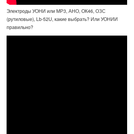
Электроды УОНИ или МР3, АНО, ОК46, ОЗС
(рутиловые), Lb-52U, какие выбрать? Или УОНИИ
правильно?