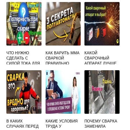
ОСМОТРЕ СМЕНЕ
ПРИМЕНЯЮТСЯ
МОСКИТ
И ЗАЧИСТКЕ
ДЛЯ СВАРКИ
ЭЛЕКТРОДОВ НА
ПОСТОЯННЫМ
МАШИНЕ
ТОКОМ ОТВЕТ НА
КОНТАКТНОЙ
ТЕСТ
СВАРКИ
ЧТО НУЖНО
КАК ВАРИТЬ ММА
КАКОЙ
СДЕЛАТЬ С
СВАРКОЙ
СВАРОЧНЫЙ
СИЛОЙ ТОКА ДЛЯ
ПРАВИЛЬНО
АППАРАТ ЛУЧШЕ
СВАРКИ В
ЗУБР ИЛИ
ГОРИЗОНТАЛЬНО
РЕСАНТА
М ПОЛОЖЕНИИ
В КАКИХ
КАКИЕ УСЛОВИЯ
ПОЧЕМУ СВАРКА
СЛУЧАЯХ ПЕРЕД
ТРУДА У
ЗАМЕНИЛА