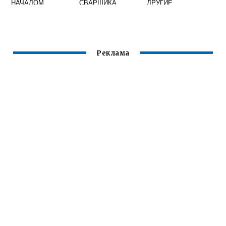
НАЧАЛОМ
СВАРЩИКА
ДРУГИЕ
СВАРОЧНЫХ
СПОСОБЫ
РАБОТ КАЖДЫЙ
ИЗГОТОВЛЕНИЯ
СВАРЩИК
КОНСТРУКЦИИ
РУЧНОЙ ДУГОВОЙ
НАПРИМЕР
СВАРКИ
КЛЕПКУ И КОВКУ
Реклама
ОПЕРАТОР