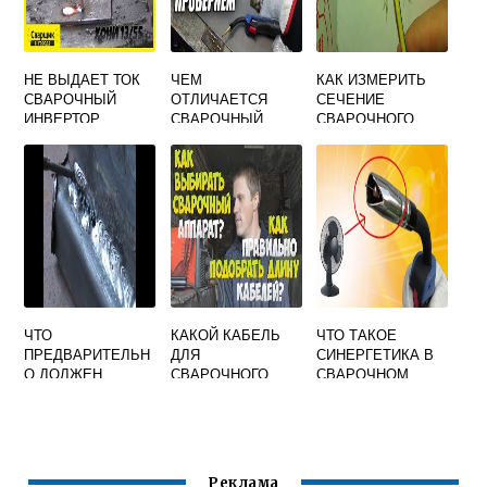
НЕ ВЫДАЕТ ТОК
ЧЕМ
КАК ИЗМЕРИТЬ
СВАРОЧНЫЙ
ОТЛИЧАЕТСЯ
СЕЧЕНИЕ
ИНВЕРТОР
СВАРОЧНЫЙ
СВАРОЧНОГО
АППАРАТ ОТ
КАБЕЛЯ ПО
ПОЛУАВТОМАТА
ДИАМЕТРУ
ИНВЕРТОРНЫЙ
ТАБЛИЦА
ЧТО
КАКОЙ КАБЕЛЬ
ЧТО ТАКОЕ
ПРЕДВАРИТЕЛЬН
ДЛЯ
СИНЕРГЕТИКА В
О ДОЛЖЕН
СВАРОЧНОГО
СВАРОЧНОМ
СДЕЛАТЬ
АППАРАТА 200
ПОЛУАВТОМАТЕ
СВАРЩИК ПЕРЕД
АМПЕР НУЖЕН
СВАРКОЙ СТЫКА
ПРИ
ТЕМПЕРАТУРЕ
Реклама