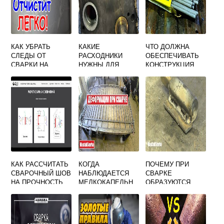
КАК УБРАТЬ
КАКИЕ
ЧТО ДОЛЖНА
СЛЕДЫ ОТ
РАСХОДНИКИ
ОБЕСПЕЧИВАТЬ
СВАРКИ НА
НУЖНЫ ДЛЯ
КОНСТРУКЦИЯ
ПЛИТКЕ
ЛАЗЕРНОЙ
ЭЛЕКТРОДОДЕРЖ
СВАРКИ
АТЕЛЯ ДЛЯ
РУЧНОЙ СВАРКИ
КАК РАССЧИТАТЬ
КОГДА
ПОЧЕМУ ПРИ
СВАРОЧНЫЙ ШОВ
НАБЛЮДАЕТСЯ
СВАРКЕ
НА ПРОЧНОСТЬ
МЕЛКОКАПЕЛЬН
ОБРАЗУЮТСЯ
ЫЙ ПЕРЕНОС
РАКОВИНЫ
МЕТАЛЛА ПРИ
СВАРКЕ В
ЗАЩИТНЫХ