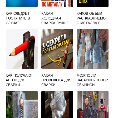
КАК СЛЕДУЕТ
КАКАЯ
КАКОВ ОБЪЕМ
ПОСТУПИТЬ В
ХОЛОДНАЯ
РАСПЛАВЛЯЕМОГ
СЛУЧАЕ
СВАРКА ЛУЧШЕ
О МЕТАЛЛА В
ПРЕКРАЩЕНИЯ
ДЛЯ МЕТАЛЛА
СТАЛЕПЛАВИЛЬН
СВАРКИ
ЫХ ПЕЧАХ И
КОРНЕВОГО
СВАРОЧНОЙ
СЛОЯ
ВАННЕ ТАБЛИЦА
МЕХАНИЗИРОВАН
НОЙ СВАРКОЙ
КАК ПОЛУЧАЮТ
КАКАЯ
МОЖНО ЛИ
АРГОН ДЛЯ
ПРОВОЛОКА ДЛЯ
ЗАВАРИТЬ ТОПОР
СВАРКИ
СВАРКИ
ОБЫЧНОЙ
НЕРЖАВЕЙКИ
СВАРКОЙ
ПОЛУАВТОМАТОМ