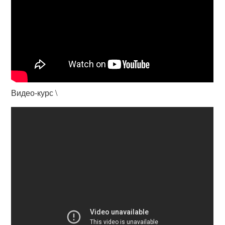
Видео-курс \