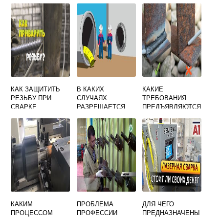
КАК ЗАЩИТИТЬ
В КАКИХ
КАКИЕ
РЕЗЬБУ ПРИ
СЛУЧАЯХ
ТРЕБОВАНИЯ
СВАРКЕ
РАЗРЕШАЕТСЯ
ПРЕДЪЯВЛЯЮТСЯ
ЗАЖИГАТЬ
К ФОРМЕ
ГАЗОСВАРОЧНУЮ
СВАРОЧНОЙ
ГОРЕЛКУ ВНУТРИ
НАСАДКИ ОТВЕТ
ОЗП
НА ТЕСТ
КАКИМ
ПРОБЛЕМА
ДЛЯ ЧЕГО
ПРОЦЕССОМ
ПРОФЕССИИ
ПРЕДНАЗНАЧЕНЫ