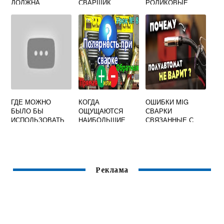
ДОЛЖНА
СВАРЩИК
РОЛИКОВЫЕ
ЗАВЕРШАТЬСЯ
СТЕНДЫ В
СВАРКА
СВАРКЕ
ТРЕНИЕМ
ГДЕ МОЖНО
КОГДА
ОШИБКИ MIG
БЫЛО БЫ
ОЩУЩАЮТСЯ
СВАРКИ
ИСПОЛЬЗОВАТЬ
НАИБОЛЬШИЕ
СВЯЗАННЫЕ С
ТЕХНОЛОГИЮ
ФИЗИЧЕСКИЕ
ГОРЕЛКАМИ И
СВАРКИ
НАГРУЗКИ ПРИ
РАСХОДНИКАМИ
МЕТАЛЛОВ ИЛИ
ВЫПОЛНЕНИИ
ПЛАСТМАСС В
СВАРОЧНЫХ
ДОМАШНЕМ
РАБОТ
Реклама
ХОЗЯЙСТВЕ