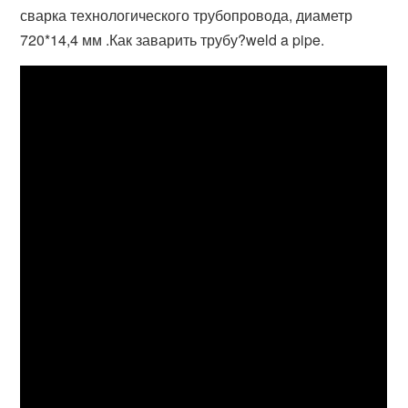
сварка технологического трубопровода, диаметр
720*14,4 мм .Как заварить трубу?weld a pipe.