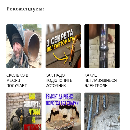
Рекомендуем:
СКОЛЬКО В
КАК НАДО
КАКИЕ
МЕСЯЦ
ПОДКЛЮЧИТЬ
НЕПЛАВЯЩИЕСЯ
ПОЛУЧАЕТ
ИСТОЧНИК
ЭЛЕКТРОДЫ
СВАРЩИК 3
ПОСТОЯННОГО
ПРИМЕНЯЮТ ПРИ
РАЗРЯДА
ТОКА ПРИ
ДУГОВОЙ СВАРКЕ
СВАРКЕ НА
В ЗАЩИТНЫХ
ОБРАТНОЙ
ГАЗАХ
ПОЛЯРНОСТИ