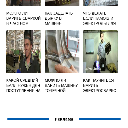
МОЖНО ЛИ
КАК ЗАДЕЛАТЬ
ЧТО ДЕЛАТЬ
ВАРИТЬ СВАРКОЙ
ДЫРКУ В
ЕСЛИ НАМОКЛИ
В ЧАСТНОМ
МАШИНЕ
ЭЛЕКТРОДЫ ДЛЯ
ДОМЕ
ХОЛОДНОЙ
СВАРКИ
СВАРКОЙ
КАКОЙ СРЕДНИЙ
МОЖНО ЛИ
КАК НАУЧИТЬСЯ
БАЛЛ НУЖЕН ДЛЯ
ВАРИТЬ МАШИНУ
ВАРИТЬ
ПОСТУПЛЕНИЯ НА
ТОЧЕЧНОЙ
ЭЛЕКТРОСВАРКО
СВАРЩИКА
СВАРКОЙ
Й УРОК 2
Реклама