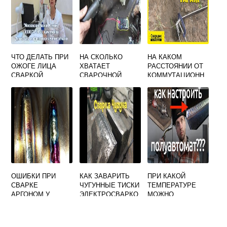
КРОМКАХ ТРУБ
ЧТО ДЕЛАТЬ ПРИ
НА СКОЛЬКО
НА КАКОМ
ОЖОГЕ ЛИЦА
ХВАТАЕТ
РАССТОЯНИИ ОТ
СВАРКОЙ
СВАРОЧНОЙ
КОММУТАЦИОНН
ПРОВОЛОКИ 1 КГ
ОГО АППАРАТА
ДОЛЖЕН
РАСПОЛАГАТЬСЯ
ИСТОЧНИК
СВАРОЧНОГО
ТОКА
ОШИБКИ ПРИ
КАК ЗАВАРИТЬ
ПРИ КАКОЙ
СВАРКЕ
ЧУГУННЫЕ ТИСКИ
ТЕМПЕРАТУРЕ
АРГОНОМ У
ЭЛЕКТРОСВАРКО
МОЖНО
НАЧИНАЮЩИХ И
Й В ДОМАШНИХ
РАБОТАТЬ
НЕ ТОЛЬКО
УСЛОВИЯХ
СВАРОЧНЫМ
ВИДЕО
ПОЛУАВТОМАТОМ