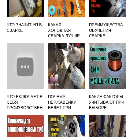
ЧТО ЗНАЧИТ УП В
КАКАЯ
ПРЕИМУЩЕСТВА
СВАРКЕ
ХОЛОДНАЯ
ОБУЧЕНИЯ
СВАРКА ЛУЧШЕ
СВАРКЕ
ДЛЯ АЛЮМИНИЯ
ЧТО ВКЛЮЧАЕТ В
ПОЧЕМУ
КАКИЕ ФАКТОРЫ
СЕБЯ
НЕРЖАВЕЙКУ
УЧИТЫВАЮТ ПРИ
ПРОИЗВОДСТВЕН
ВЕДЕТ ПРИ
ВЫБОРЕ
НЫЙ КОНТРОЛЬ
СВАРКЕ
СВАРОЧНОЙ
КАЧЕСТВА
ПРОВОЛОКИ
СВАРОЧНЫХ
СПЛОШНОГО
РАБОТ
СЕЧЕНИЯ ДЛЯ
АРГОНОДУГОВОЙ