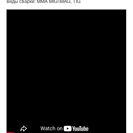
виды сварки: MMA MIG\\MAG, TIG