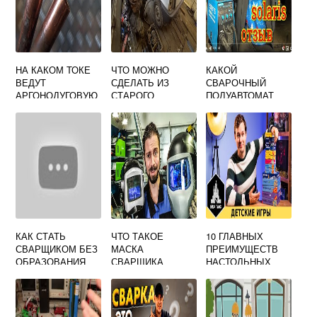
НА КАКОМ ТОКЕ
ЧТО МОЖНО
КАКОЙ
ВЕДУТ
СДЕЛАТЬ ИЗ
СВАРОЧНЫЙ
АРГОНОДУГОВУЮ
СТАРОГО
ПОЛУАВТОМАТ
СВАРКУ
СВАРОЧНОГО
ЛУЧШЕ СОЛЯРИС
НЕПЛАВЯЩИМСЯ
АППАРАТА
ИЛИ АВРОРА
ЭЛЕКТРОДОМ
ТРАНСФОРМАТОР
МЕДИ И ЕЕ
НОГО ТИПА
СПЛАВОВ
КАК СТАТЬ
ЧТО ТАКОЕ
10 ГЛАВНЫХ
СВАРЩИКОМ БЕЗ
МАСКА
ПРЕИМУЩЕСТВ
ОБРАЗОВАНИЯ
СВАРЩИКА
НАСТОЛЬНЫХ
ХАМЕЛЕОН
ИГР ДЛЯ
ЗДОРОВЬЯ