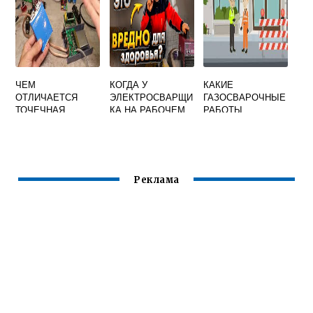
ЧЕМ
КОГДА У
КАКИЕ
ОТЛИЧАЕТСЯ
ЭЛЕКТРОСВАРЩИ
ГАЗОСВАРОЧНЫЕ
ТОЧЕЧНАЯ
КА НА РАБОЧЕМ
РАБОТЫ
СВАРКА ОТ
МЕСТЕ МОЖЕТ
ПОВЫШЕННОЙ
КОНТАКТНОЙ
ВОЗНИКНУТЬ
ОПАСНОСТИ
ПЕРЕОХЛАЖДЕНИ
РАЗРЕШАЕТСЯ
Е
ПРОВОДИТЬ БЕЗ
ОФОРМЛЕНИЯ
Реклама
НАРЯДА ДОПУСКА