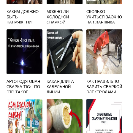
КАКИМ ДОЛЖНО
МОЖНО ЛИ
СКОЛЬКО
БЫТЬ
ХОЛОДНОЙ
УЧИТЬСЯ ЗАОЧНО
НАПРЯЖЕНИЕ
СВАРКОЙ
НА СВАРЩИКА
ХОЛОСТОГО
СКЛЕИТЬ МЕТАЛЛ
ХОДА
С МЕТАЛЛОМ
ОДНОПОСТОВОГО
СВАРОЧНОГО
ТРАНСФОРМАТОР
А
АРГОНОДУГОВАЯ
КАКАЯ ДЛИНА
КАК ПРАВИЛЬНО
СВАРКА TIG: ЧТО
КАБЕЛЬНОЙ
ВАРИТЬ СВАРКОЙ
ЭТО ТАКОЕ,
ЛИНИИ
ЭЛЕКТРОДАМИ
ОБЛАСТЬ
ПЕРВИЧНОЙ
НОВИЧКУ
ПРИМЕНЕНИЯ
ЦЕПИ
РЕСАНТА
ПЕРЕНОСНОЙ
ПЕРЕДВИЖНОЙ
ЭЛЕКТРОСВАРОЧ
НОЙ УСТАНОВКИ