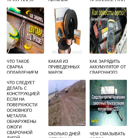
СВАРКИ
СВАРОЧНОЙ ДУГИ
ЫХ МЕСТАХ
ЧТО ТАКОЕ
КАКАЯ ИЗ
КАК ЗАРЯДИТЬ
СВАРКА
ПРИВЕДЕННЫХ
АККУМУЛЯТОР ОТ
ОПЛАВЛЕНИЕМ
МАРОК
СВАРОЧНОГО
СВАРОЧНОЙ
АППАРАТА
ЧТО СЛЕДУЕТ
ПРОВОЛОКИ
РЕСАНТА
ДЕЛАТЬ С
ОБОЗНАЧАЕТ
КОНСТРУКЦИЕЙ
НИЗКОУГЛЕРОДИ
ЕСЛИ НА
СТУЮ
ПОВЕРХНОСТИ
ПРОВОЛОКУ
ОСНОВНОГО
МЕТАЛЛА
ОБНАРУЖЕНЫ
ОЖОГИ
СВАРОЧНОЙ
СКОЛЬКО ДНЕЙ
ЧЕМ СМАЗЫВАТЬ
ДУГОЙ