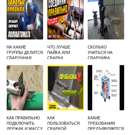
СВАРОЧНОГО
СОЕДИНЕНИЯ
ДОПУСТИМЫМ
ИЛИ
НЕДОПУСТИМЫМ
НА КАКИЕ
ЧТО ЛУЧШЕ
СКОЛЬКО
ГРУППЫ ДЕЛИТСЯ
ПАЙКА ИЛИ
УЧИТЬСЯ НА
СВАРОЧНАЯ
СВАРКА
СВАРЩИКА
ПРОВОЛОКА ПО
ГОСТ 2246 70
КАК ПРАВИЛЬНО
КАК
КАКИЕ
ПОДКЛЮЧИТЬ
ПОЛЬЗОВАТЬСЯ
ТРЕБОВАНИЯ
ДЕРЖАК И МАССУ
СВАРКОЙ
ПРЕДЪЯВЛЯЮТСЯ
К СВАРОЧНОМУ
РЕСАНТА 220 ДЛЯ
К ИСТОЧНИКАМ