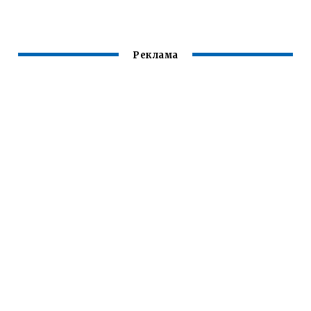
АППАРАТУ
НАЧИНАЮЩИХ
СВАРОЧНОГО
ТОКА
Реклама