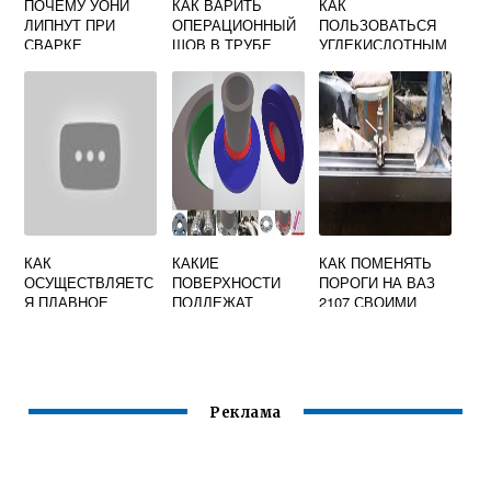
ПОЧЕМУ УОНИ
КАК ВАРИТЬ
КАК
ЛИПНУТ ПРИ
ОПЕРАЦИОННЫЙ
ПОЛЬЗОВАТЬСЯ
СВАРКЕ
ШОВ В ТРУБЕ
УГЛЕКИСЛОТНЫМ
ИНВЕРТОРОМ
ЭЛЕКТРОСВАРКО
РЕДУКТОРОМ
Й
ПРИ СВАРКЕ
ПОЛУАВТОМАТОМ
КАК
КАКИЕ
КАК ПОМЕНЯТЬ
ОСУЩЕСТВЛЯЕТС
ПОВЕРХНОСТИ
ПОРОГИ НА ВАЗ
Я ПЛАВНОЕ
ПОДЛЕЖАТ
2107 СВОИМИ
РЕГУЛИРОВАНИЕ
ЗАЧИСТКЕ ПРИ
РУКАМИ
СВАРОЧНОГО
ПОДГОТОВКЕ К
ПРОСТОЙ
ТОКА В
СБОРКЕ ПОД
СВАРКОЙ
ТРАНСФОРМАТОР
СВАРКУ
Е С
Реклама
ПОДВИЖНЫМИ
ОБМОТКАМИ