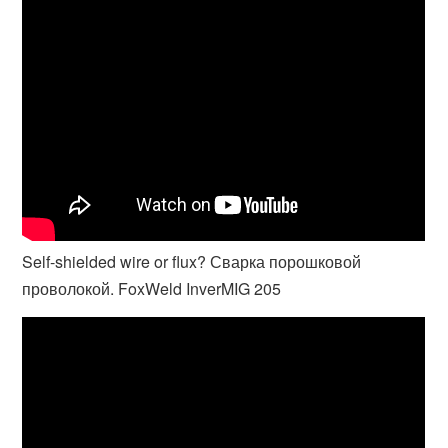
Self-shielded wire or flux? Сварка порошковой
проволокой. FoxWeld InverMIG 205