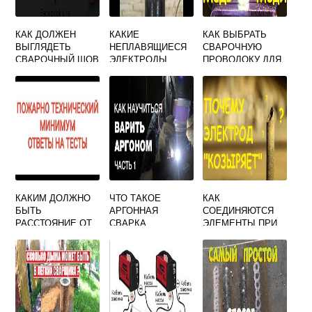
КАК ДОЛЖЕН
КАКИЕ
КАК ВЫБРАТЬ
ВЫГЛЯДЕТЬ
НЕПЛАВЯЩИЕСЯ
СВАРОЧНУЮ
СВАРОЧНЫЙ ШОВ
ЭЛЕКТРОДЫ
ПРОВОЛОКУ ДЛЯ
ПРИМЕНЯЮТ ПРИ
ПОЛУАВТОМАТА
ДУГОВОЙ СВАРКЕ
В ЗАЩИТНЫХ
ГАЗАХ
КАКИМ ДОЛЖНО
ЧТО ТАКОЕ
КАК
БЫТЬ
АРГОННАЯ
СОЕДИНЯЮТСЯ
РАССТОЯНИЕ ОТ
СВАРКА
ЭЛЕМЕНТЫ ПРИ
БАЛЛОНОВ С
СВАРКЕ
ГОРЮЧИМИ
ВНАХЛЕСТКУ
ГАЗАМИ ДО
СВАРОЧНЫХ
ПРОВОДОВ
ОТВЕТ НА ТЕСТ