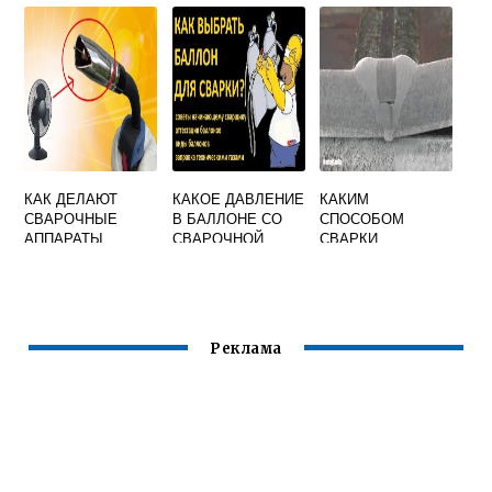
ЭКСТРУЗИОННОЙ
ПРИМЕНЯЮТ НА
СВАРКЕ ОТВЕТ
ПОСТУ ГАЗОВОЙ
СВАРКИ
КАК ДЕЛАЮТ
КАКОЕ ДАВЛЕНИЕ
КАКИМ
СВАРОЧНЫЕ
В БАЛЛОНЕ СО
СПОСОБОМ
АППАРАТЫ
СВАРОЧНОЙ
СВАРКИ
СМЕСЬЮ
ДОПУСКАЕТСЯ
ВЫПОЛНЯТЬ
ПРИХВАТКИ
НЕЗАВИСИМО ОТ
СПОСОБА
Реклама
ВЫПОЛНЕНИЯ
СВАРНЫХ ШВОВ