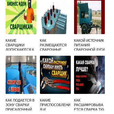
КАКИЕ
КАК
КАКОЙ ИСТОЧНИК
СВАРЩИКИ
РАЗМЕЩАЮТСЯ
ПИТАНИЯ
ДОПУСКАЮТСЯ К
СВАРОЧНЫЕ
СВАРОЧНОЙ ДУГИ
СВАРОЧНЫМ
ТРАНСФОРМАТОР
УДОБНО
РАБОТАМ ПРИ
Ы
ПРИМЕНЯТЬ В
ИЗГОТОВЛЕНИИ И
ПОЛЕВЫХ
РЕМОНТЕ
УСЛОВИЯХ
ТРУБОПРОВОДНО
Й АРМАТУРЫ
КАК ПОДАЕТСЯ В
КАКИЕ
КАК
ЗОНУ СВАРКИ
ПРИСПОСОБЛЕНИ
РАСШИФРОВЫВА
ПРИСАДОЧНЫЙ
Я И
ЕТСЯ СВАРКА TIG
МАТЕРИАЛ ПРИ
ИНСТРУМЕНТЫ