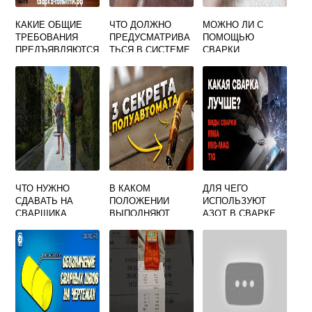
КАКИЕ ОБЩИЕ
ЧТО ДОЛЖНО
МОЖНО ЛИ С
ТРЕБОВАНИЯ
ПРЕДУСМАТРИВА
ПОМОЩЬЮ
ПРЕДЪЯВЛЯЮТСЯ
ТЬСЯ В СИСТЕМЕ
СВАРКИ
К ЭЛЕКТРОДАМ
ПОДАЧИ И СБОРА
СОЕДИНЯТЬ
ДЛЯ РУЧНОЙ
ФЛЮСА ПРИ
ДЕТАЛИ ИЗ
ДУГОВОЙ СВАРКИ
ВЫПОЛНЕНИИ
ПЛАСТМАССЫ
СВАРКИ ПОД
ФЛЮСОМ
ЧТО НУЖНО
В КАКОМ
ДЛЯ ЧЕГО
СДАВАТЬ НА
ПОЛОЖЕНИИ
ИСПОЛЬЗУЮТ
СВАРЩИКА
ВЫПОЛНЯЮТ
АЗОТ В СВАРКЕ
ПОСЛЕ 9 КЛАССА
РУЧНУЮ
ДЕВУШКЕ
ДУГОВУЮ СВАРКУ
ШВАМИ С
НАКЛАДКАМИ ИЗ
СТЕРЖНЕЙ
СТЫКОВЫХ
СОЕДИНЕНИЙ