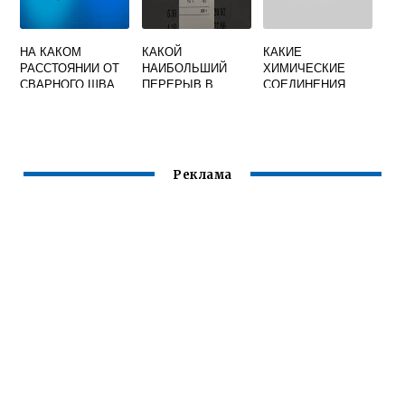
НА КАКОМ
КАКОЙ
КАКИЕ
РАССТОЯНИИ ОТ
НАИБОЛЬШИЙ
ХИМИЧЕСКИЕ
СВАРНОГО ШВА
ПЕРЕРЫВ В
СОЕДИНЕНИЯ
ПРОСТАВЛЯЕТСЯ
РАБОТЕ
ОБРАЗУЮТСЯ В
НОМЕР ИЛИ ЗНАК
ДОПУСКАЕТСЯ
СВАРОЧНОЙ
СВАРЩИКА
ДЛЯ СВАРЩИКА
ВАННЕ ПРИ
ВЫПОЛНИВШЕГО
ПОЛИЭТИЛЕНОВ
СВАРКЕ
ШОВ
ЫХ
НИЗКОУГЛЕРОДИ
Реклама
ГАЗОПРОВОДОВ
СТЫХ СТАЛЕЙ
ОТВЕТ НА ТЕСТ