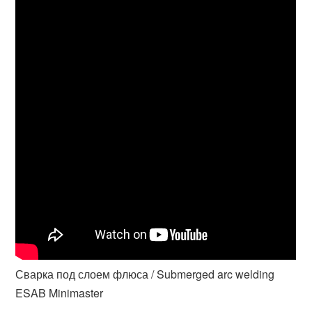
Сварка под слоем флюса / Submerged arc welding
ESAB Minimaster