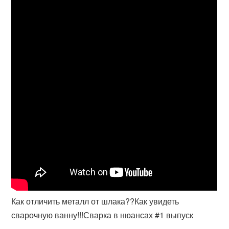
Как отличить металл от шлака??Как увидеть
сварочную ванну!!!Сварка в нюансах #1 выпуск