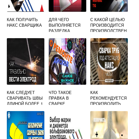
КАК ПОЛУЧИТЬ
ДЛЯ ЧЕГО
С КАКОЙ ЦЕЛЬЮ
НАКС СВАРЩИКА
ВЫПОЛНЯЕТСЯ
ПРОИЗВОДИТСЯ
РАЗДЕЛКА
ПРОИЗВОДСТВЕН
КРОМОК ПРИ
НАЯ АТТЕСТАЦИЯ
СВАРКЕ ОТВЕТ
ТЕХНОЛОГИИ
ТЕСТ
СВАРКИ
КАК СЛЕДУЕТ
ЧТО ТАКОЕ
КАК
СВАРИВАТЬ ШВЫ
ПРАВКА В
РЕКОМЕНДУЕТСЯ
ДЛИНОЙ БОЛЕЕ 1
СВАРКЕ
ПРОИЗВОДИТЬ
М
СБОРКУ СТЫКОВ
ВЫПОЛНЯЕМЫЕ
ТЕХНОЛОГИЧЕСК
РУЧНОЙ ИЛИ
ИХ
МЕХАНИЗИРОВАН
ТРУБОПРОВОДОВ
НОЙ СВАРКОЙ
ПОД СВАРКУ