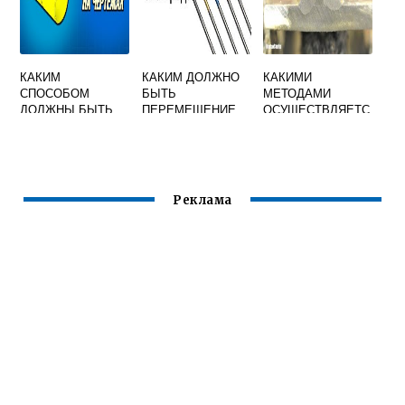
КАКИМ
КАКИМ ДОЛЖНО
КАКИМИ
СПОСОБОМ
БЫТЬ
МЕТОДАМИ
ДОЛЖНЫ БЫТЬ
ПЕРЕМЕЩЕНИЕ
ОСУЩЕСТВЛЯЕТС
УДАЛЕНЫ
ВОЛЬФРАМОВОГО
Я НАГРЕВ
ВЫВОДНЫЕ
ЭЛЕКТРОДА ПРИ
МАТЕРИАЛОВ
ПЛАНКИ ПОСЛЕ
АРГОНОДУГОВОЙ
ПРИ СВАРКЕ
ОКОНЧАНИЯ
СВАРКЕ
СВАРКИ
АУСТЕНИТНЫХ
Реклама
СТАЛЕЙ