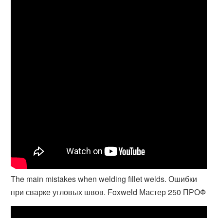
The main mistakes when welding fillet welds. Ошибки
при сварке угловых швов. Foxweld Мастер 250 ПРОФ