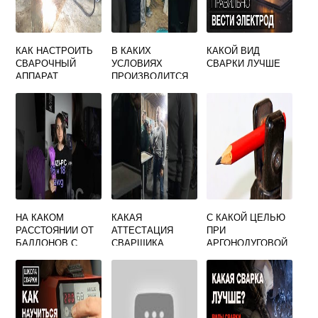
КАК НАСТРОИТЬ
В КАКИХ
КАКОЙ ВИД
СВАРОЧНЫЙ
УСЛОВИЯХ
СВАРКИ ЛУЧШЕ
АППАРАТ
ПРОИЗВОДИТСЯ
РЕСАНТА 250ПН
СВАРКА
ДОПУСКНОГО
СТЫКА
НА КАКОМ
КАКАЯ
С КАКОЙ ЦЕЛЬЮ
РАССТОЯНИИ ОТ
АТТЕСТАЦИЯ
ПРИ
БАЛЛОНОВ С
СВАРЩИКА
АРГОНОДУГОВОЙ
АЦЕТИЛЕНОМ
СЧИТАЕТСЯ
СВАРКЕ
ДОЛЖНЫ
ПЕРИОДИЧЕСКОЙ
НЕПЛАВЯЩИМСЯ
РАСПОЛАГАТЬСЯ
ОТВЕТ НА ТЕСТ
ЭЛЕКТРОДОМ
КАБЕЛИ И
ПРИМЕНЯЮТ
ПРОВОДА
АКТИВИРУЮЩИЕ