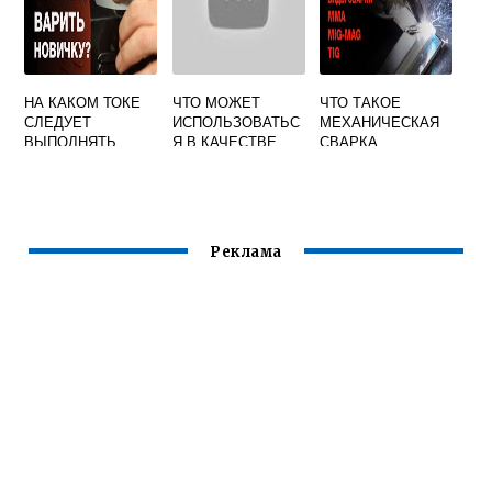
ЭЛЕКТРОСВАРОЧ
ФЛЮСЫ
НЫХ
НА КАКОМ ТОКЕ
ЧТО МОЖЕТ
ЧТО ТАКОЕ
СЛЕДУЕТ
ИСПОЛЬЗОВАТЬС
МЕХАНИЧЕСКАЯ
ВЫПОЛНЯТЬ
Я В КАЧЕСТВЕ
СВАРКА
МЕХАНИЗИРОВАН
ОБРАТНОГО
НУЮ СВАРКУ
ПРОВОДНИКА
ПЛАВЯЩИМСЯ
ПРИ
ЭЛЕКТРОДОМ
ПРОВЕДЕНИИ
ЭЛЕКТРОСВАРОЧ
Реклама
НЫХ РАБОТ