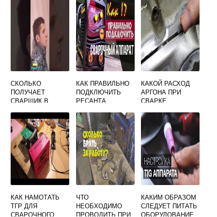
ХОЛОДНОЙ
СВАРКОЙ
СКОЛЬКО
КАК ПРАВИЛЬНО
КАКОЙ РАСХОД
ПОЛУЧАЕТ
ПОДКЛЮЧИТЬ
АРГОНА ПРИ
СВАРЩИК В
РЕСАНТА
СВАРКЕ
БЕЛОРУССИИ
СВАРОЧНЫЙ
АЛЮМИНИЯ
АППАРАТ
ПОЛУАВТОМАТОМ
КАК НАМОТАТЬ
ЧТО
КАКИМ ОБРАЗОМ
ТГР ДЛЯ
НЕОБХОДИМО
СЛЕДУЕТ ПИТАТЬ
СВАРОЧНОГО
ПРОВОДИТЬ ПРИ
ОБОРУДОВАНИЕ