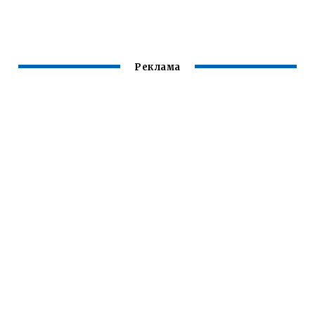
ИНВЕРТОРА
АРГОНОДУГОВОЙ
ДЛЯ РУЧНОЙ
СВАРКЕ В
МНОГОПОСТОВОЙ
ОГРАНИЧЕННЫХ
СВАРКИ
И ЗАМКНУТЫХ
ПРОСТРАНСТВАХ
Реклама