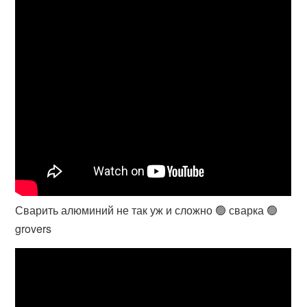
Сварить алюминий не так уж и сложно 🟢 сварка 🟢
grovers