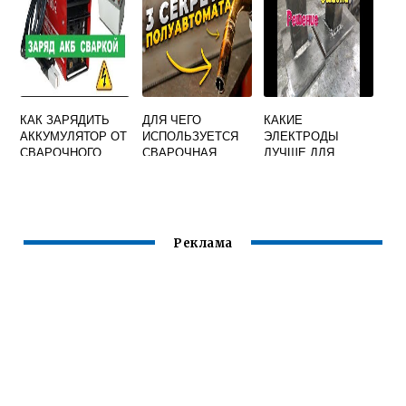
СТЫХ СТАЛЕЙ
КАК ЗАРЯДИТЬ
ДЛЯ ЧЕГО
КАКИЕ
АККУМУЛЯТОР ОТ
ИСПОЛЬЗУЕТСЯ
ЭЛЕКТРОДЫ
СВАРОЧНОГО
СВАРОЧНАЯ
ЛУЧШЕ ДЛЯ
АППАРАТА
ПРОВОЛОКА
СВАРКИ
РЕСАНТА
ОМЕДНЕННАЯ
ПРОФИЛЬНЫХ
ТРУБ 2 ММ
Реклама