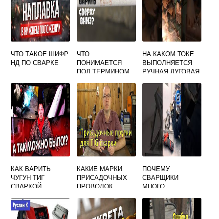
ЧТО ТАКОЕ ШИФР
ЧТО
НА КАКОМ ТОКЕ
НД ПО СВАРКЕ
ПОНИМАЕТСЯ
ВЫПОЛНЯЕТСЯ
ПОД ТЕРМИНОМ
РУЧНАЯ ДУГОВАЯ
ЭЛЕКТРОСВАРОЧ
СВАРКА
НЫЕ УСТАНОВКИ
МЕТАЛЛОКОНСТР
СОГЛАСНО
УКЦИЙ
ПРАВИЛАМ
ЭЛЕКТРОДАМИ
ТЕХНИЧЕСКОЙ
АНО 6
ЭКСПЛУАТАЦИИ
ЭЛ
КАК ВАРИТЬ
КАКИЕ МАРКИ
ПОЧЕМУ
ЧУГУН ТИГ
ПРИСАДОЧНЫХ
СВАРЩИКИ
СВАРКОЙ
ПРОВОЛОК
МНОГО
ПРИМЕНЯЮТ ПРИ
ЗАРАБАТЫВАЮТ
СВАРКЕ
НИЗКОУГЛЕРОДИ