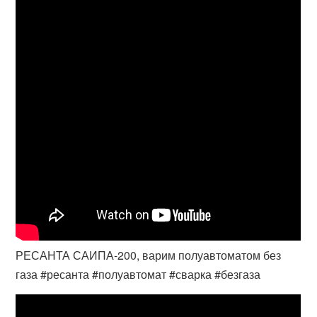
РЕСАНТА САИПА-200, варим полуавтоматом без
газа #ресанта #полуавтомат #сварка #безгаза