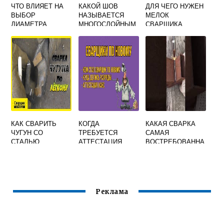
ЧТО ВЛИЯЕТ НА
КАКОЙ ШОВ
ДЛЯ ЧЕГО НУЖЕН
ВЫБОР
НАЗЫВАЕТСЯ
МЕЛОК
ДИАМЕТРА
МНОГОСЛОЙНЫМ
СВАРЩИКА
ЭЛЕКТРОДА И
В СВАРКЕ
ВЕЛИЧИНЫ
СВАРОЧНОГО
ТОКА
КАК СВАРИТЬ
КОГДА
КАКАЯ СВАРКА
ЧУГУН СО
ТРЕБУЕТСЯ
САМАЯ
СТАЛЬЮ
АТТЕСТАЦИЯ
ВОСТРЕБОВАННА
ЭЛЕКТРОСВАРКО
НАКС
Я
Й
СВАРОЧНОГО
ПРОИЗВОДСТВА
Реклама