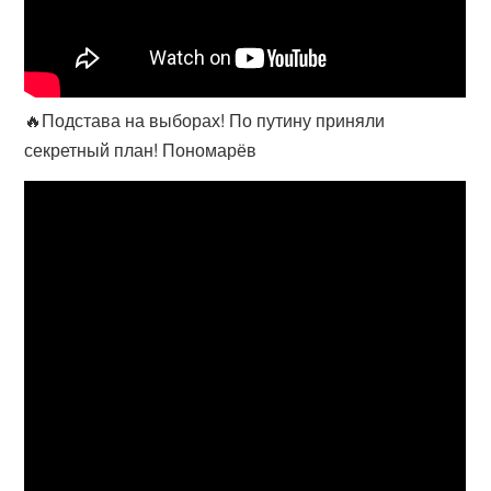
🔥Подстава на выборах! По путину приняли
секретный план! Пономарёв