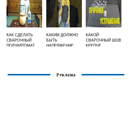
КАК СДЕЛАТЬ
КАКИМ ДОЛЖНО
КАКОЙ
СВАРОЧНЫЙ
БЫТЬ
СВАРОЧНЫЙ ШОВ
ПОЛУАВТОМАТ
НАПРЯЖЕНИЕ
КРЕПЧЕ
СВОИМИ РУКАМИ
ХОЛОСТОГО
СПЛОШНОЙ ИЛИ
В ДОМАШНИХ
ХОДА ИСТОЧНИКА
ПРЕРЫВИСТЫЙ
УСЛОВИЯХ
СВАРОЧНОГО
ТОКА УСТАНОВОК
ПЛАЗМЕННОЙ
Реклама
ОБРАБОТКИ