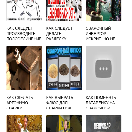
КАК СЛЕДУЕТ
КАК СЛЕДУЕТ
СВАРОЧНЫЙ
ПРОИЗВОДИТЬ
ДЕЛАТЬ
ИНВЕРТОР
ПОДСОЕДИНЕНИЕ
РАЗДЕЛКУ
ИСКРИТ, НО НЕ
ЗАЗЕМЛЯЮЩЕГО
СКВОЗНЫХ
ВАРИТ, ЧТО
ПРОВОДА ОТ
ТРЕЩИН ПРИ
ДЕЛАТЬ
СВАРОЧНОГО
ПОДГОТОВКЕ
ИСТОЧНИКА К
СОСУДОВ ПОД
СВАРИВАЕМОМУ
РЕМОНТНУЮ
СВАРКУ
КАК СДЕЛАТЬ
КАК ВЫБРАТЬ
КАК ПОМЕНЯТЬ
АРГОННУЮ
ФЛЮС ДЛЯ
БАТАРЕЙКУ НА
СВАРКУ
СВАРКИ ПОД
СВАРОЧНОЙ
ФЛЮСОМ
МАСКЕ КОРУНД