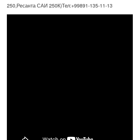
250,Ресанта САИ 250К)Тел:+99891-135-11-13