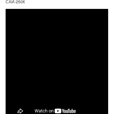
САИ-250К