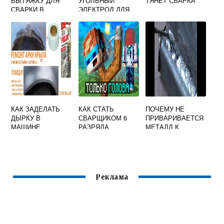
ВЫТЯЖКУ ДЛЯ
УГОЛЬНЫЙ
ТЯНЕТ СВАРКА
СВАРКИ В
ЭЛЕКТРОД ДЛЯ
ГАРАЖЕ
СВАРКИ
КАК ЗАДЕЛАТЬ
КАК СТАТЬ
ПОЧЕМУ НЕ
ДЫРКУ В
СВАРЩИКОМ 6
ПРИВАРИВАЕТСЯ
МАШИНЕ
РАЗРЯДА
МЕТАЛЛ К
ХОЛОДНОЙ
МЕТАЛЛУ
СВАРКОЙ
СВАРКОЙ
Реклама